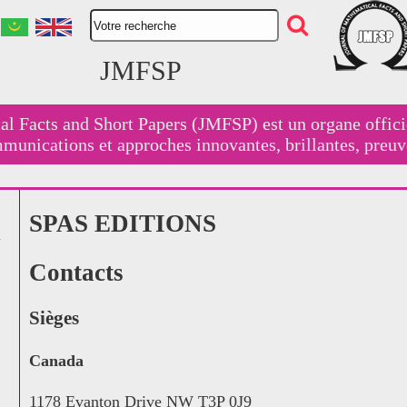
JMFSP
al Facts and Short Papers (JMFSP) est un organe offic
mmunications et approches innovantes, brillantes, preu
SPAS EDITIONS
Contacts
Sièges
Canada
1178 Evanton Drive NW T3P 0J9