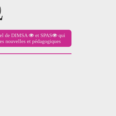
iel de
DIMSA
et
SPAS
qui
ves nouvelles et pédagogiques