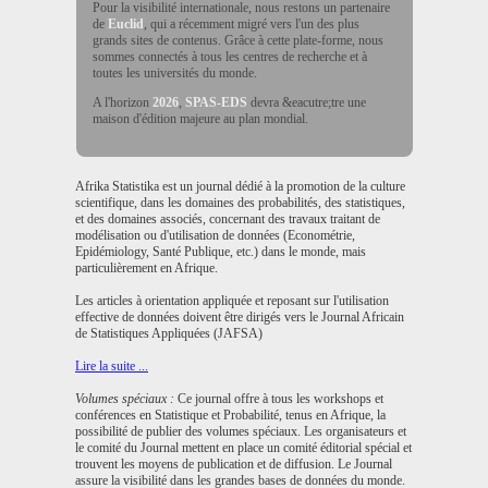
Pour la visibilité internationale, nous restons un partenaire
de
Euclid
, qui a récemment migré vers l'un des plus
grands sites de contenus. Grâce à cette plate-forme, nous
sommes connectés à tous les centres de recherche et à
toutes les universités du monde.
A l'horizon
2026
,
SPAS-EDS
devra &eacutre;tre une
maison d'édition majeure au plan mondial.
Afrika Statistika
est un journal dédié à la promotion de la culture
scientifique, dans les domaines des
probabilités, des statistiques
,
et des domaines associés, concernant des travaux traitant de
modélisation ou d'utilisation de données (Econométrie,
Epidémiology, Santé Publique, etc.) dans le monde, mais
particulièrement en Afrique.
Les articles à orientation appliquée et reposant sur l'utilisation
effective de données doivent être dirigés vers le
Journal Africain
de Statistiques Appliquées (JAFSA)
Lire la suite ...
Volumes spéciaux :
Ce journal offre à tous les workshops et
conférences en Statistique et Probabilité, tenus en Afrique, la
possibilité de publier des volumes spéciaux. Les organisateurs et
le comité du Journal mettent en place un comité éditorial spécial et
trouvent les moyens de publication et de diffusion. Le Journal
assure la visibilité dans les grandes bases de données du monde.