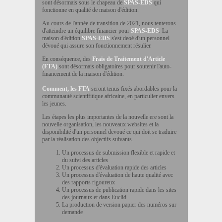
sont désormais sous le chapeau de
SPAS-EDS
qui
fonctionne en qualité de maison d'édition.
Au cours de l'année de transition de 2021, nous tenterons
d'atteindre un équilibre financier pour
SPAS-EDS
. La
maison d'édition
SPAS-EDS
s'est deoé d'un personnel
dévoué qui assure son fonctionnement résulier.
En conséquence, des
Frais de Traitement d'Article
(FTA)
sont désormais obligatoires pour soutenir l'auto-
financement de la maison d'édition.
Comment, les FTA
seront tenus fixés abordables pour la
communauté scientifitique africaine, en particulier envers
les jeunes.
Les étapes les plus importantes de la nouvelle ere sont la
nouvelle organisation, les nouveaux websites et la
disponibilité d'un personnel devoué ce qui doit se traduire
par la réalisation des objectifs suivants.
Un processus de submission flexible et rapide et
du suivi des articles
Un processus d'évaluation rapide des articles
Un processus d'évaluation de haute qualité avec
des rapports rigoureux
Un processus de publication rapide dans les sites
des journaux et dans Euclid
La production de version papier des numéros sur
demande