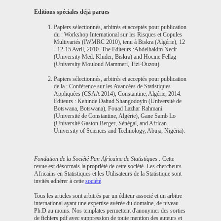
Editions spéciales déjà parues
Papiers sélectionnés, arbitrés et acceptés pour publication
du :
Workshop International sur les Risques et Copules
Multivariés (IWMRC 2010)
, tenu à Biskra (Algérie), 12
- 12-15 Avril, 2010. The Editeurs :Abdelhakim Necir
(University Med. Khider, Biskra) and Hocine Fellag
(University Mouloud Mammeri, Tizi-Ouzou).
Papiers sélectionnés, arbitrés et acceptés pour publication
de la :
Conférence sur les Avancées de Statistiques
Appliquées (CSAA 2014)
, Constantine, Algérie, 2014.
Editeurs : Kehinde Dahud Shangodoyin (Université de
Botswana, Botswana), Fouad Lazhar Rahmani
(Université de Constantine, Algérie), Gane Samb Lo
(Université Gaston Berger, Sénégal, and African
University of Sciences and Technology, Abuja, Nigéria).
Fondation de la Société Pan Africaine de Statistiques :
Cette
revue est désormais la propriété de cette société. Les chercheurs
Africains en Statistiques et les Utilisateurs de la Statistique sont
invités adhérer à cette
société
.
Tous les articles sont arbitrés par un éditeur associé et un arbitre
international ayant une expertise avérée du domaine, de niveau
Ph.D au moins. Nos templates permettent d'anonymer des sorties
de fichiers pdf avec suppression de toute mention des auteurs et