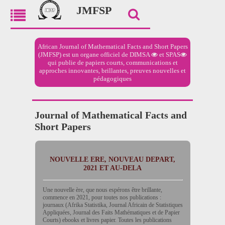
JMFSP
African Journal of Mathematical Facts and Short Papers
(JMFSP) est un organe officiel de
DIMSA
et
SPAS
qui publie de papiers courts, communications et
approches innovantes, brillantes, preuves nouvelles et
pédagogiques
Journal of Mathematical Facts and
Short Papers
NOUVELLE ERE, NOUVEAU DEPART,
2021 ET AU-DELA
Une nouvelle ère, que nous espérons être brillante,
commence en 2021, pour toutes nos publications :
journaux (Afrika Statistika, Journal Africain de Statistiques
Appliquées, Journal des Faits Mathématiques et de Papier
Courts) ebooks et livres papier. Toutes les publications