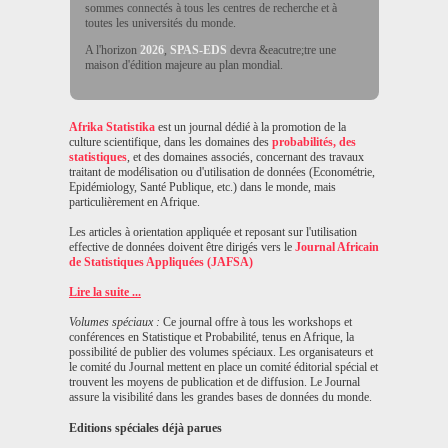
sommes connectés à tous les centres de recherche et à
toutes les universités du monde.
A l'horizon
2026
,
SPAS-EDS
devra &eacutre;tre une
maison d'édition majeure au plan mondial.
Afrika Statistika
est un journal dédié à la promotion de la
culture scientifique, dans les domaines des
probabilités, des
statistiques
, et des domaines associés, concernant des travaux
traitant de modélisation ou d'utilisation de données (Econométrie,
Epidémiology, Santé Publique, etc.) dans le monde, mais
particulièrement en Afrique.
Les articles à orientation appliquée et reposant sur l'utilisation
effective de données doivent être dirigés vers le
Journal Africain
de Statistiques Appliquées (JAFSA)
Lire la suite ...
Volumes spéciaux :
Ce journal offre à tous les workshops et
conférences en Statistique et Probabilité, tenus en Afrique, la
possibilité de publier des volumes spéciaux. Les organisateurs et
le comité du Journal mettent en place un comité éditorial spécial et
trouvent les moyens de publication et de diffusion. Le Journal
assure la visibilité dans les grandes bases de données du monde.
Editions spéciales déjà parues