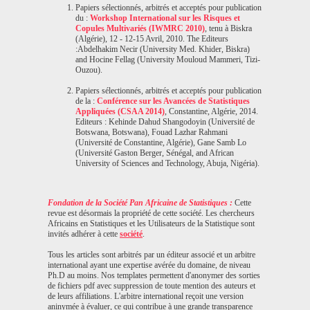
Papiers sélectionnés, arbitrés et acceptés pour publication
du :
Workshop International sur les Risques et
Copules Multivariés (IWMRC 2010)
, tenu à Biskra
(Algérie), 12 - 12-15 Avril, 2010. The Editeurs
:Abdelhakim Necir (University Med. Khider, Biskra)
and Hocine Fellag (University Mouloud Mammeri, Tizi-
Ouzou).
Papiers sélectionnés, arbitrés et acceptés pour publication
de la :
Conférence sur les Avancées de Statistiques
Appliquées (CSAA 2014)
, Constantine, Algérie, 2014.
Editeurs : Kehinde Dahud Shangodoyin (Université de
Botswana, Botswana), Fouad Lazhar Rahmani
(Université de Constantine, Algérie), Gane Samb Lo
(Université Gaston Berger, Sénégal, and African
University of Sciences and Technology, Abuja, Nigéria).
Fondation de la Société Pan Africaine de Statistiques :
Cette
revue est désormais la propriété de cette société. Les chercheurs
Africains en Statistiques et les Utilisateurs de la Statistique sont
invités adhérer à cette
société
.
Tous les articles sont arbitrés par un éditeur associé et un arbitre
international ayant une expertise avérée du domaine, de niveau
Ph.D au moins. Nos templates permettent d'anonymer des sorties
de fichiers pdf avec suppression de toute mention des auteurs et
de leurs affiliations. L'arbitre international reçoit une version
aninymée à évaluer, ce qui contribue à une grande transparence