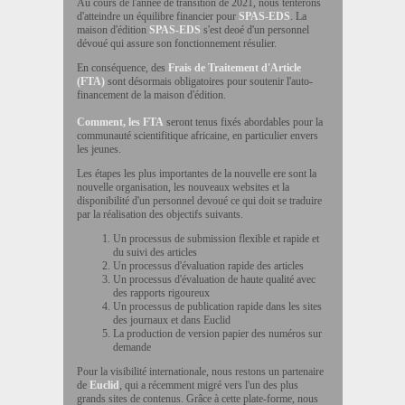
Au cours de l'année de transition de 2021, nous tenterons
d'atteindre un équilibre financier pour
SPAS-EDS
. La
maison d'édition
SPAS-EDS
s'est deoé d'un personnel
dévoué qui assure son fonctionnement résulier.
En conséquence, des
Frais de Traitement d'Article
(FTA)
sont désormais obligatoires pour soutenir l'auto-
financement de la maison d'édition.
Comment, les FTA
seront tenus fixés abordables pour la
communauté scientifitique africaine, en particulier envers
les jeunes.
Les étapes les plus importantes de la nouvelle ere sont la
nouvelle organisation, les nouveaux websites et la
disponibilité d'un personnel devoué ce qui doit se traduire
par la réalisation des objectifs suivants.
Un processus de submission flexible et rapide et
du suivi des articles
Un processus d'évaluation rapide des articles
Un processus d'évaluation de haute qualité avec
des rapports rigoureux
Un processus de publication rapide dans les sites
des journaux et dans Euclid
La production de version papier des numéros sur
demande
Pour la visibilité internationale, nous restons un partenaire
de
Euclid
, qui a récemment migré vers l'un des plus
grands sites de contenus. Grâce à cette plate-forme, nous