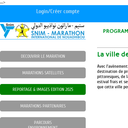
-->
Login/Créer compte
PROGRA
La ville 
DECOUVRIR LE MARATHON
Avec l’avènement 
destination de pr
MARATHONS SATELLITES
pittoresques, de 
estival frais et 
que cette ville p
REPORTAGE & IMAGES EDITION 2025
MARATHONS PARTENAIRES
PARCOURS
ENVIRONNEMENT