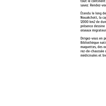
tout le continent 
savez. Rendez-vou
Étendu le long de
Nouakchott, la ca
12000 km2 de dune
présence dessine 
oiseaux migrateur
Dirigez-vous en p
Bibliothèque nati
maquettes, des ou
rez-de-chaussée d
médicinales et bi