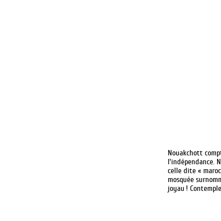
Nouakchott compte
l’indépendance. N
celle dite « maro
mosquée surnommée
joyau ! Contemple